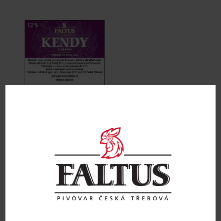
Pivo sudové 10L KENDY 12%
APA
570
Kč
Přidat do košíku
Obchodní podmínky