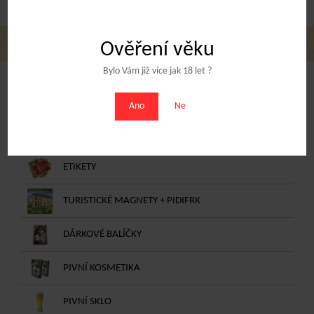
Ověření věku
Bylo Vám již více jak 18 let ?
NABÍDKA E-SHOPU
Ano
Ne
DÁRKOVÉ POUKAZY
ETIKETY
TURISTICKÉ MAGNETY + PIDIFRK
DÁRKOVÉ BALÍČKY
PIVNÍ KOSMETIKA
PIVNÍ SKLO