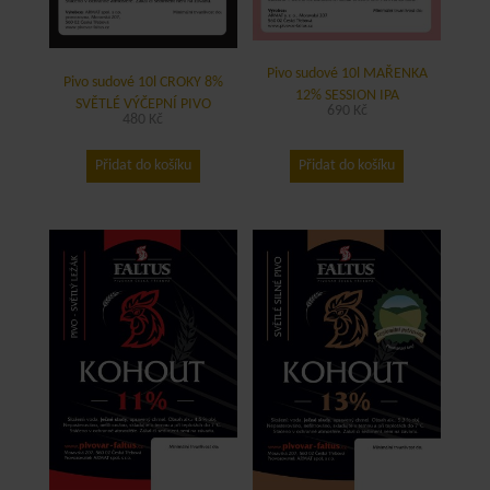
Pivo sudové 10l MAŘENKA
Pivo sudové 10l CROKY 8%
12% SESSION IPA
SVĚTLÉ VÝČEPNÍ PIVO
690
Kč
480
Kč
Přidat do košíku
Přidat do košíku