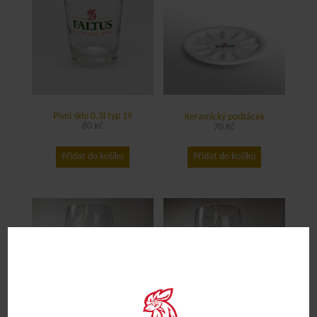
Pivní sklo 0,3l typ 19
Keramický podtácek
80
Kč
70
Kč
Přidat do košíku
Přidat do košíku