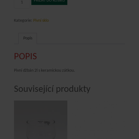
PŘIDAT DO KOŠÍKU
2l
s
logem
Kategorie:
Pivní sklo
množství
Popis
POPIS
Pivní džbán 2l s keramickou zátkou.
Související produkty