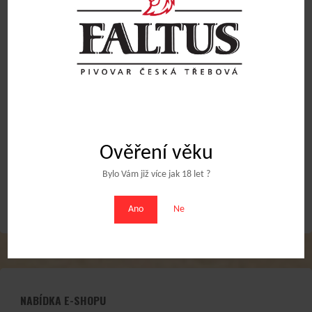
Pivní sklo 0,3l typ 17
Pivní sklo 0,5l typ 17
85
Kč
105
Kč
Přidat do košíku
Přidat do košíku
Ověření věku
Obchodní podmínky
Bylo Vám již více jak 18 let ?
Ano
Ne
NABÍDKA E-SHOPU