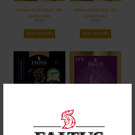
Etiketa PET BOCKBIER 19%
Etiketa PET KRYŠTOF 16%
přední+zadní
přední+zadní
20
Kč
20
Kč
Přidat do košíku
Přidat do košíku
Etiketa PET KOHOUT 13% 1l –
Etiketa PET KENDY 12%