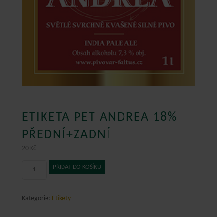
ETIKETA PET ANDREA 18%
PŘEDNÍ+ZADNÍ
20
Kč
Etiketa
PŘIDAT DO KOŠÍKU
PET
ANDREA
18%
Kategorie:
Etikety
přední+zadní
množství