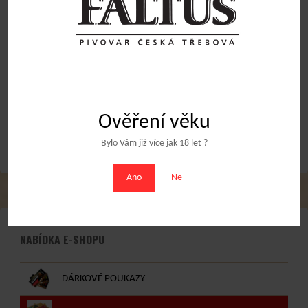
přední+zadní
přední+zadní
20
Kč
20
Kč
Přidat do košíku
Přidat do košíku
Obchodní podmínky
Ověření věku
Bylo Vám již více jak 18 let ?
Ano
Ne
NABÍDKA E-SHOPU
DÁRKOVÉ POUKAZY