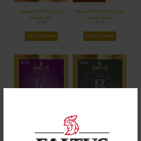
Etiketa PET PŠENKA 11%
Etiketa PET KOHOUT 14% 1l –
přední+zadní
tmavý speciál
20
Kč
15
Kč
Přidat do košíku
Přidat do košíku
Etiketa PET KENDY 12%
Etiketa PET BOCKBIER 19%