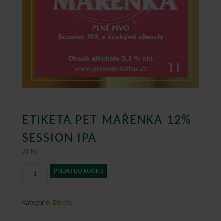
ETIKETA PET MAŘENKA 12%
SESSION IPA
20
Kč
Etiketa
PŘIDAT DO KOŠÍKU
PET
MAŘENKA
12%
Kategorie:
Etikety
SESSION
IPA