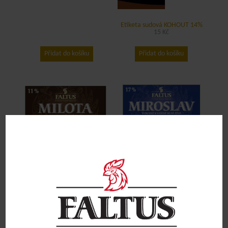
Etiketa sudová KOHOUT 14%
15
Kč
Přidat do košíku
Přidat do košíku
Etiketa sudová MIROSLAV 17%
Etiketa sudová MILOTA 11%
15
Kč
15
Kč
Přidat do košíku
Přidat do košíku