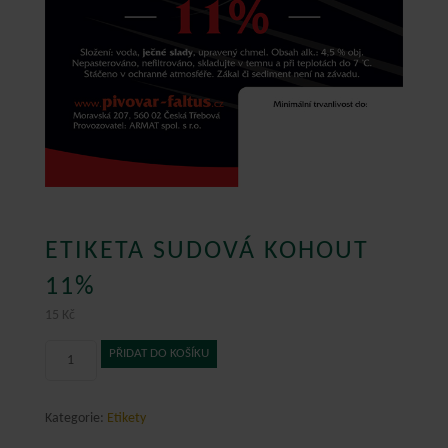
ETIKETA SUDOVÁ KOHOUT
11%
15
Kč
Etiketa
PŘIDAT DO KOŠÍKU
sudová
KOHOUT
11%
Kategorie:
Etikety
množství