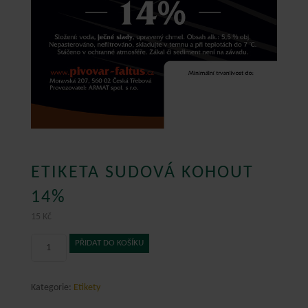
ETIKETA SUDOVÁ KOHOUT
14%
15
Kč
Etiketa
PŘIDAT DO KOŠÍKU
sudová
KOHOUT
14%
Kategorie:
Etikety
množství