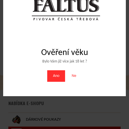
přední+zadní
přední+zadní
20
Kč
20
Kč
Přidat do košíku
Přidat do košíku
Obchodní podmínky
Ověření věku
Bylo Vám již více jak 18 let ?
Ano
Ne
NABÍDKA E-SHOPU
DÁRKOVÉ POUKAZY