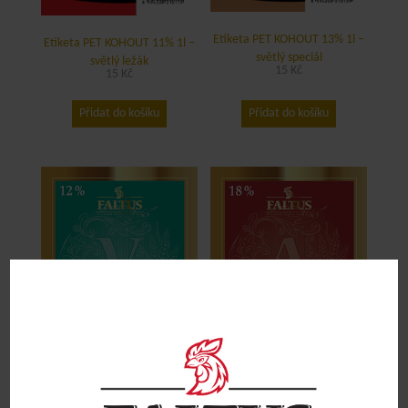
Etiketa PET KOHOUT 13% 1l –
Etiketa PET KOHOUT 11% 1l –
světlý speciál
světlý ležák
15
Kč
15
Kč
Přidat do košíku
Přidat do košíku
Etiketa PET VLADIMÍR 12%
Etiketa PET ANDREA 18%