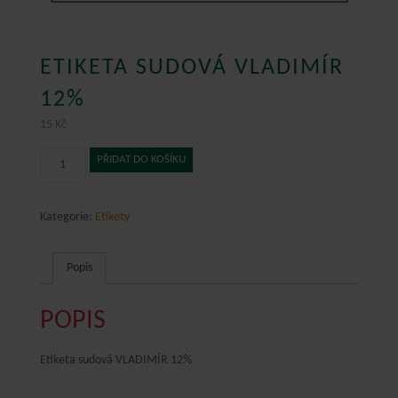
ETIKETA SUDOVÁ VLADIMÍR
12%
15
Kč
Etiketa
PŘIDAT DO KOŠÍKU
sudová
VLADIMÍR
12%
Kategorie:
Etikety
množství
Popis
POPIS
Etiketa sudová VLADIMÍR 12%