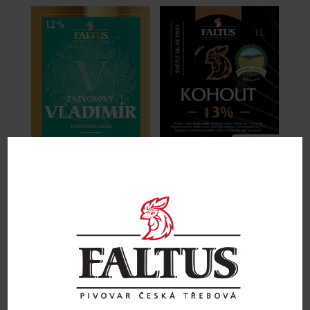
Etiketa PET KOHOUT 13% 1l –
Etiketa PET VLADIMÍR 12%
světlý speciál
přední+zadní
15
Kč
20
Kč
Přidat do košíku
Přidat do košíku
Obchodní podmínky