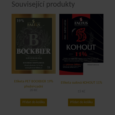
Související produkty
Etiketa PET BOCKBIER 19%
Etiketa sudová KOHOUT 11%
přední+zadní
20
Kč
15
Kč
Přidat do košíku
Přidat do košíku