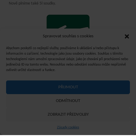
Nově plníme také 5l soudky.
Spravovat souhlas s cookies
Abychom poskytli co nejlepší služby, používáme k ukládání a/nebo přístupu k
informacím o zařízení, technologie jako jsou soubory cookies. Souhlas s těmito
technologiemi nám umožní zpracovávat údaje, jako je chování při procházení nebo
jedinečná ID na tomto webu. Nesouhlas nebo odvolání souhlasu může nepříznivě
ovlivnit určité vlastnosti a funkce.
PŘIJMOUT
ODMÍTNOUT
©2021 Pivovar a restaurace Faltus / Design -
Pavel Kovanda
ZOBRAZIT PŘEDVOLBY
Powered by
Fluida
&
WordPress.
Zásady cookies