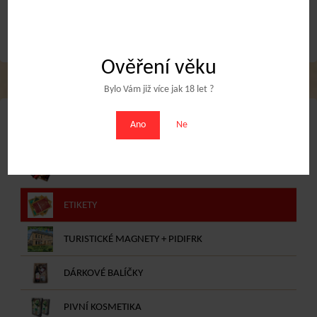
Ověření věku
Bylo Vám již více jak 18 let ?
Ano
Ne
NABÍDKA E-SHOPU
DÁRKOVÉ POUKAZY
ETIKETY
TURISTICKÉ MAGNETY + PIDIFRK
DÁRKOVÉ BALÍČKY
PIVNÍ KOSMETIKA