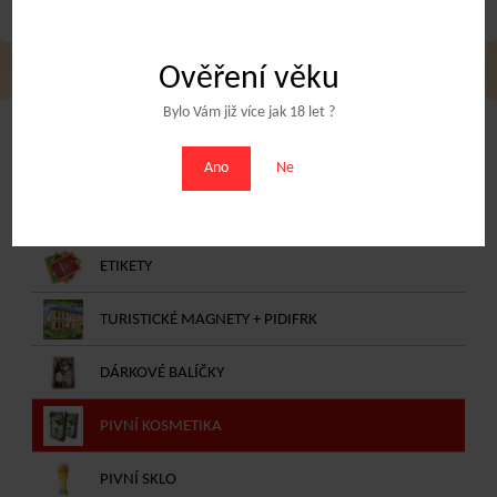
Ověření věku
Bylo Vám již více jak 18 let ?
NABÍDKA E-SHOPU
Ano
Ne
DÁRKOVÉ POUKAZY
ETIKETY
TURISTICKÉ MAGNETY + PIDIFRK
DÁRKOVÉ BALÍČKY
PIVNÍ KOSMETIKA
PIVNÍ SKLO