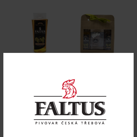
Pivní sprchový gel 250 ml
Kosmetická pivní sada
šampon+gel+mýdlo
85
Kč
245
Kč
Přidat do košíku
Přidat do košíku
Obchodní podmínky