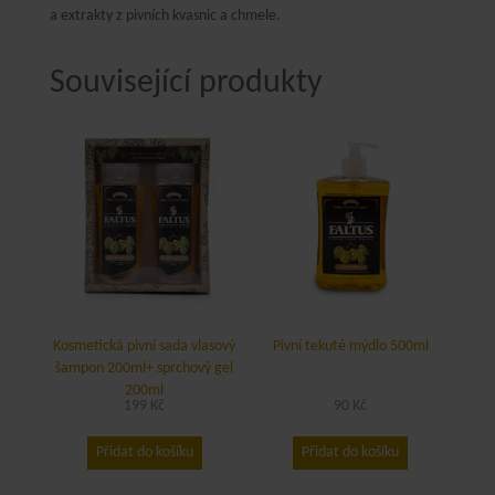
a extrakty z pivních kvasnic a chmele.
Související produkty
Kosmetická pivní sada vlasový
Pivní tekuté mýdlo 500ml
šampon 200ml+ sprchový gel
200ml
199
Kč
90
Kč
Přidat do košíku
Přidat do košíku