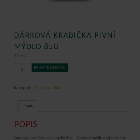
DÁRKOVÁ KRABIČKA PIVNÍ
MÝDLO 85G
120
Kč
Dárková
PŘIDAT DO KOŠÍKU
krabička
pivní
mýdlo
Kategorie:
Pivní kosmetika
85g
množství
Popis
POPIS
Dárková krabička pivní mýdlo 85g – Toaletní mýdlo s glycerinem