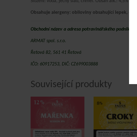
Složení: voda, ječný slad, chmel. Obsah alk.: 4,5% obj
Obsahuje alergeny: obiloviny obsahující lepek, oxid 
Obchodní název a adresa potravinářského podniku:
ARMAT spol. s.r.o.
Řetová 82, 561 41 Řetová
IČO: 60917253, DIČ: CZ699003888
Související produkty