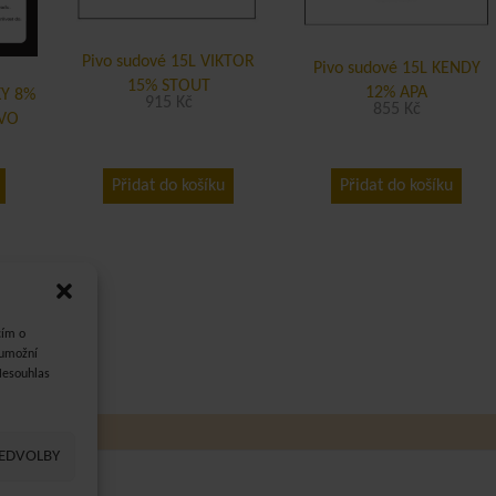
Pivo sudové 15L VIKTOR
Pivo sudové 15L KENDY
15% STOUT
12% APA
KY 8%
915
Kč
855
Kč
IVO
Přidat do košíku
Přidat do košíku
cím o
 umožní
Nesouhlas
ŘEDVOLBY