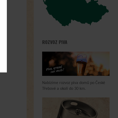
ROZVOZ PIVA
Nabízíme rozvoz piva domů po České
Třebové a okolí do 30 km.