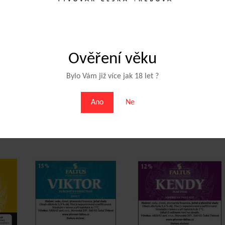
. Nepasterováno, nefiltrováno, skladujte v chladu do 5 °C a temnu.
siřičitý.
Ověření věku
Bylo Vám již více jak 18 let ?
Ano
Ne