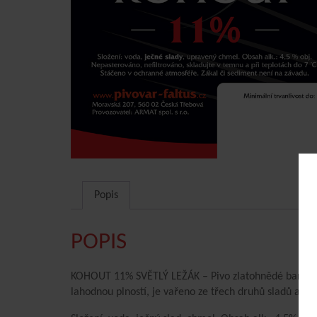
Popis
POPIS
KOHOUT 11% SVĚTLÝ LEŽÁK – Pivo zlatohnědé barvy s b
lahodnou plností, je vařeno ze třech druhů sladů a tř