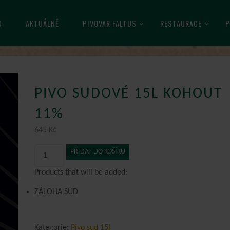
D
AKTUÁLNĚ
PIVOVAR FALTUS
RESTAURACE
P
PIVO SUDOVÉ 15L KOHOUT
11%
645
Kč
Pivo
PŘIDAT DO KOŠÍKU
sudové
15l
Products that will be added:
KOHOUT
ZÁLOHA SUD
11%
množství
Kategorie:
Pivo sud 15l