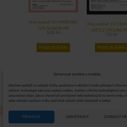
Pivo sudové 15l MAŘENKA
Pivo sudové 15l CRO
12% SESSION IPA
SVĚTLÉ VÝČEPNÍ P
1035
Kč
720
Kč
Přidat do košíku
Přidat do košíku
Obchodní podmínky
Spravovat souhlas s cookies
Abychom poskytli co nejlepší služby, používáme k ukládání a/nebo přístupu k informa
zařízení, technologie jako jsou soubory cookies. Souhlas s těmito technologiemi nám
zpracovávat údaje, jako je chování při procházení nebo jedinečná ID na tomto webu. 
nebo odvolání souhlasu může nepříznivě ovlivnit určité vlastnosti a funkce.
PŘIJMOUT
ODMÍTNOUT
ZOBRAZIT P