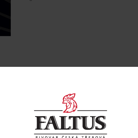
ohatou stabilní pěnou. Je charakteristické vyváženou hořkostí a
ech druhů chmelů.