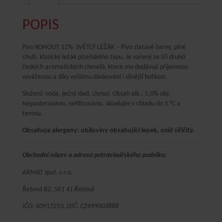
POPIS
Pivo KOHOUT 12% SVĚTLÝ LEŽÁK – Pivo zlatavé barvy, plné
chuti, klasický ležák plzeňského typu. Je vařený ze tří druhů
českých aromatických chmelů, které mu dodávají příjemnou
vyváženou a díky vyššímu dávkování i silnější hořkost.
Složení: voda, ječný slad, chmel. Obsah alk.: 5,0% obj.
Nepasterováno, nefiltrováno, skladujte v chladu do 5 °C a
temnu.
Obsahuje alergeny: obiloviny obsahující lepek, oxid siřičitý.
Obchodní název a adresa potravinářského podniku:
ARMAT spol. s.r.o.
Řetová 82, 561 41 Řetová
IČO: 60917253, DIČ: CZ699003888