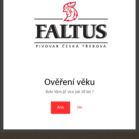
Pivo sudové 20L KENDY 12%
Pivo sudové 20l MAŘENKA
APA
1140
Kč
12% SESSION IPA
1380
Kč
Přidat do košíku
Přidat do košíku
Ověření věku
Bylo Vám již více jak 18 let ?
Obchodní podmínky
Ano
Ne