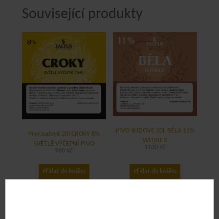
Související produkty
PIVO SUDOVÉ 20L BĚLA 11%
Pivo sudové 20l CROKY 8%
WITBIER
SVĚTLÉ VÝČEPNÍ PIVO
1100
Kč
960
Kč
Přidat do košíku
Přidat do košíku