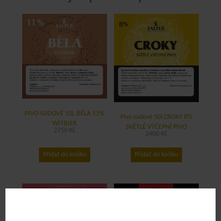
PIVO SUDOVÉ 50L BĚLA 11%
Pivo sudové 50l CROKY 8%
WITBIER
SVĚTLÉ VÝČEPNÍ PIVO
2750
Kč
2400
Kč
Přidat do košíku
Přidat do košíku