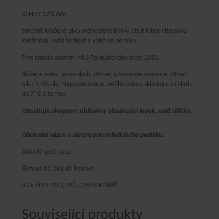
KENDY 12% APA
Svrchně kvašené pivo světle zlaté barvy, chuť lehce citrusovo
květinová, vyšší hořkost a vůně po perníku
Pivo získalo ocenění MLS Pardubického kraje 2020.
Složení: voda, ječné slady, chmel, pivovarské kvasnice. Obsah
alk.: 5,4% obj. Nepasterováno, nefiltrováno, skladujte v chladu
do 7 °C a temnu.
Obsahuje alergeny: obiloviny obsahující lepek, oxid siřičitý.
Obchodní název a adresa potravinářského podniku:
ARMAT spol. s.r.o.
Řetová 82, 561 41 Řetová
IČO: 60917253, DIČ: CZ699003888
Související produkty