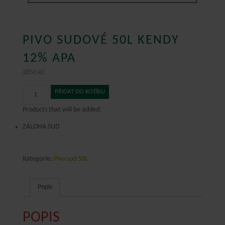
PIVO SUDOVÉ 50L KENDY
12% APA
2850
Kč
Pivo
PŘIDAT DO KOŠÍKU
sudové
50L
Products that will be added:
KENDY
ZÁLOHA SUD
12%
APA
množství
Kategorie:
Pivo sud 50L
Popis
POPIS