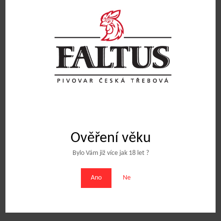
Pivo sudové 50l MAŘENKA
12% SESSION IPA
3450
Kč
Pivo sudové 50l KOHOUT 11%
2150
Kč
Přidat do košíku
Přidat do košíku
Ověření věku
Bylo Vám již více jak 18 let ?
Obchodní podmínky
Ano
Ne