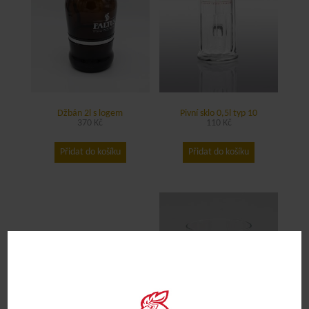
Džbán 2l s logem
Pivní sklo 0,5l typ 10
370
Kč
110
Kč
Přidat do košíku
Přidat do košíku