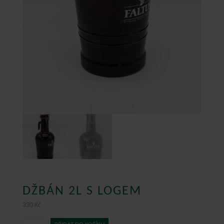
DŽBÁN 2L S LOGEM
330
Kč
Džbán