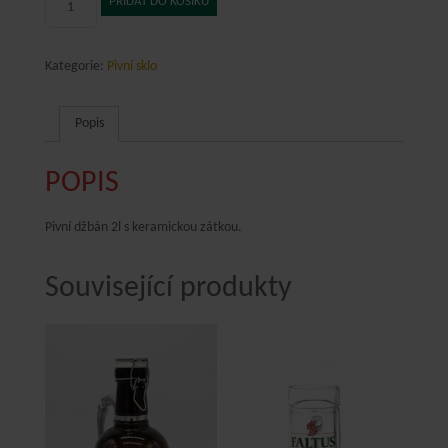
PŘIDAT DO KOŠÍKU
2l
s
logem
Kategorie:
Pivní sklo
množství
Popis
POPIS
Pivní džbán 2l s keramickou zátkou.
Související produkty