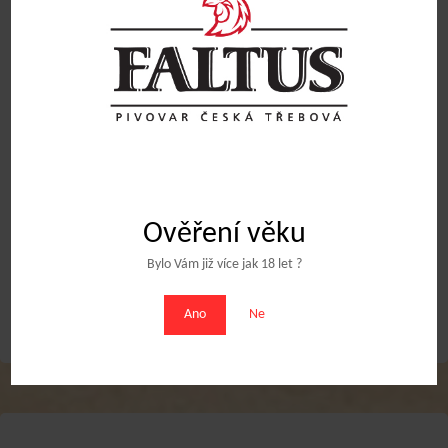
PIVNÍ SKLO 0,3L TYP 10
Pivní sklo 0,5l typ 19
90
Kč
100
Kč
Přidat do košíku
Přidat do košíku
Ověření věku
Obchodní podmínky
Bylo Vám již více jak 18 let ?
Ano
Ne