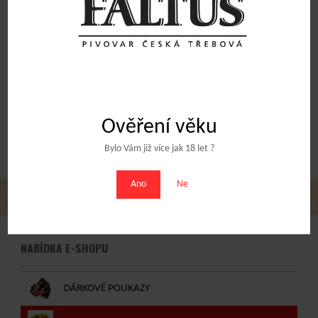
tmavý speciál
15
Kč
Přidat do košíku
Přidat do košíku
Obchodní podmínky
Ověření věku
Bylo Vám již více jak 18 let ?
Ano
Ne
NABÍDKA E-SHOPU
DÁRKOVÉ POUKAZY