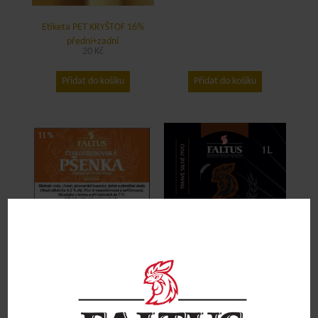
Etiketa PET KRYŠTOF 16%
přední+zadní
20
Kč
Přidat do košíku
Přidat do košíku
Etiketa sudová PŠENKA 11%
15
Kč
Etiketa PET KOHOUT 14% 1l –