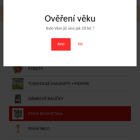
Ověření věku
Bylo Vám již více jak 18 let ?
NABÍDKA E-SHOPU
Ano
Ne
DÁRKOVÉ POUKAZY
ETIKETY
TURISTICKÉ MAGNETY + PIDIFRK
DÁRKOVÉ BALÍČKY
PIVNÍ KOSMETIKA
PIVNÍ SKLO