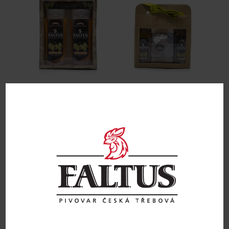
Kosmetická pivní sada vlasový
Kosmetická pivní sada
šampon 200ml+ sprchový gel
šampon+gel+mýdlo
200ml
199
Kč
245
Kč
Přidat do košíku
Přidat do košíku
Obchodní podmínky