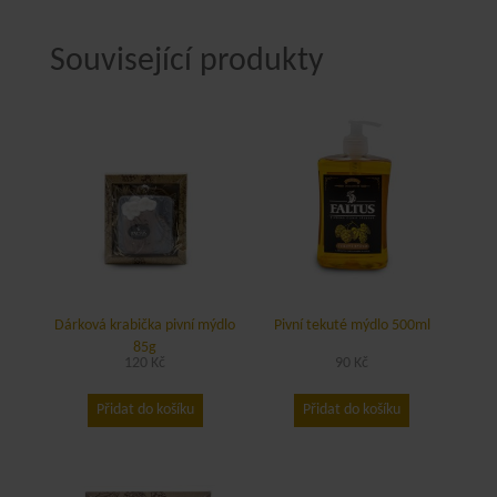
Související produkty
Dárková krabička pivní mýdlo
Pivní tekuté mýdlo 500ml
85g
120
Kč
90
Kč
Přidat do košíku
Přidat do košíku