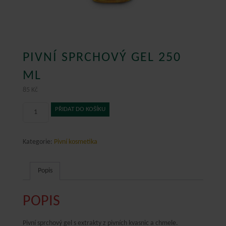
PIVNÍ SPRCHOVÝ GEL 250
ML
85
Kč
Pivní
PŘIDAT DO KOŠÍKU
sprchový
gel
250
Kategorie:
Pivní kosmetika
ml
množství
Popis
POPIS
Pivní sprchový gel s extrakty z pivních kvasnic a chmele.